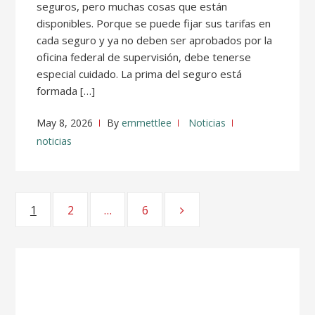
seguros, pero muchas cosas que están
disponibles. Porque se puede fijar sus tarifas en
cada seguro y ya no deben ser aprobados por la
oficina federal de supervisión, debe tenerse
especial cuidado. La prima del seguro está
formada […]
May 8, 2026
By
emmettlee
Noticias
noticias
Posts
1
Page
2
Page
…
6
Page
pagination