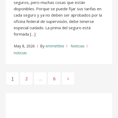
seguros, pero muchas cosas que están
disponibles. Porque se puede fijar sus tarifas en
cada seguro y ya no deben ser aprobados por la
oficina federal de supervisión, debe tenerse
especial cuidado. La prima del seguro está
formada […]
May 8, 2026
By
emmettlee
Noticias
noticias
Posts
1
Page
2
Page
…
6
Page
pagination