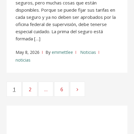
seguros, pero muchas cosas que están
disponibles. Porque se puede fijar sus tarifas en
cada seguro y ya no deben ser aprobados por la
oficina federal de supervisión, debe tenerse
especial cuidado. La prima del seguro está
formada […]
May 8, 2026
By
emmettlee
Noticias
noticias
Posts
1
Page
2
Page
…
6
Page
pagination