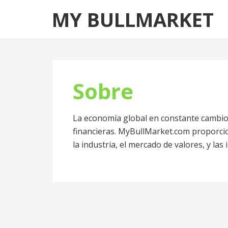
Skip
Skip
MY BULLMARKET
to
to
navigation
content
Sobre
La economía global en constante cambio 
financieras. MyBullMarket.com proporci
la industria, el mercado de valores, y la