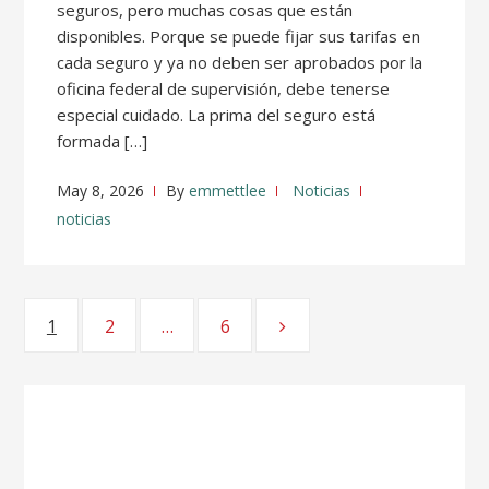
seguros, pero muchas cosas que están
disponibles. Porque se puede fijar sus tarifas en
cada seguro y ya no deben ser aprobados por la
oficina federal de supervisión, debe tenerse
especial cuidado. La prima del seguro está
formada […]
May 8, 2026
By
emmettlee
Noticias
noticias
Posts
1
Page
2
Page
…
6
Page
pagination