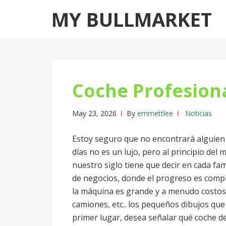
Skip
Skip
MY BULLMARKET
to
to
navigation
content
Coche Profesion
May 23, 2026
By
emmettlee
Noticias
Estoy seguro que no encontrará alguien 
días no es un lujo, pero al principio del
nuestro siglo tiene que decir en cada fa
de negocios, donde el progreso es compl
la máquina es grande y a menudo costoso
camiones, etc.. los pequeños dibujos que
primer lugar, desea señalar qué coche d