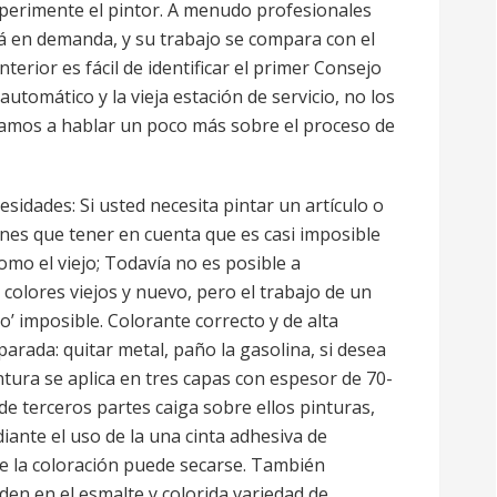
perimente el pintor. A menudo profesionales
tá en demanda, y su trabajo se compara con el
terior es fácil de identificar el primer Consejo
utomático y la vieja estación de servicio, no los
vamos a hablar un poco más sobre el proceso de
sidades: Si usted necesita pintar un artículo o
tienes que tener en cuenta que es casi imposible
omo el viejo; Todavía no es posible a
olores viejos y nuevo, pero el trabajo de un
jo’ imposible. Colorante correcto y de alta
parada: quitar metal, paño la gasolina, si desea
ntura se aplica en tres capas con espesor de 70-
de terceros partes caiga sobre ellos pinturas,
iante el uso de la una cinta adhesiva de
e la coloración puede secarse. También
en en el esmalte y colorida variedad de